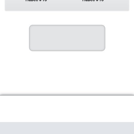
+7 (846) 231-23-00
Телефон:
Производство и офис продаж:
г. Самара, Революционная 70,
строение 1, 2 подъезд, офис 105
E-mail:
reklama@rosferrum.ru
(только для коммерческих
предложений)