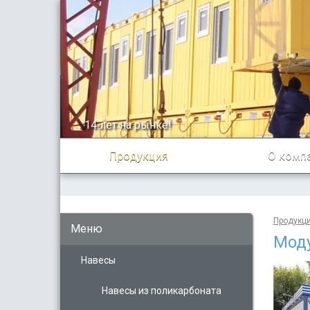
14 лет на рынке!
Продукция
О комп
Продукц
Меню
Мод
Навесы
Навесы из поликарбоната