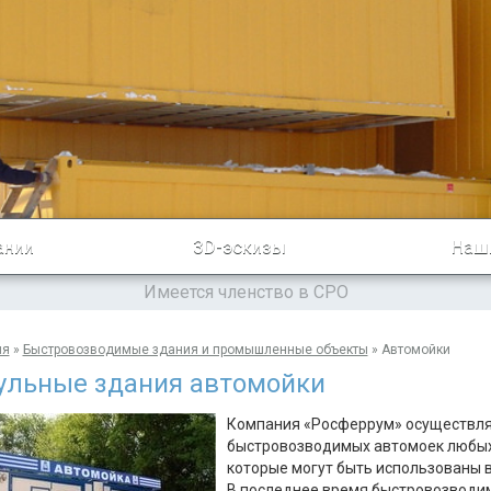
ании
3D-эскизы
Наш
Имеется членство в СРО
ия
»
Быстровозводимые здания и промышленные объекты
»
Автомойки
ульные здания автомойки
Компания «Росферрум» осуществляе
быстровозводимых автомоек любых 
которые могут быть использованы в
В последнее время быстровозводи