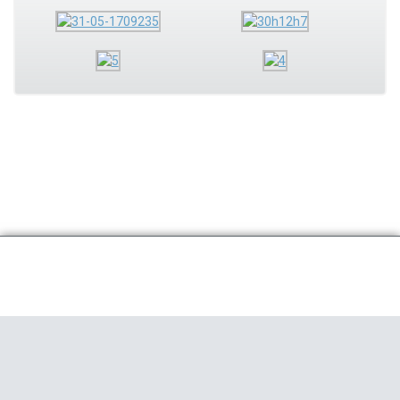
+7 (846) 231-23-00
Телефон:
Производство и офис продаж:
г. Самара, Революционная 70,
строение 1, 2 подъезд, офис 105
E-mail:
reklama@rosferrum.ru
(только для коммерческих
предложений)
Продвижение сайта
— Relevant
Адаптивная верстка сайта — cat-Art